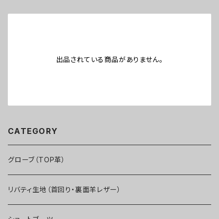
出品されている商品がありません。
CATEGORY
グローブ（TOP革）
リバティ生地（首回り・裏面羊レザー）