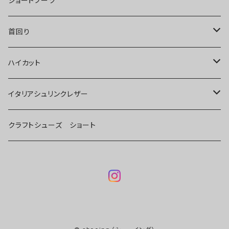
ショートブーツ
首回り
ゴブラン織り（首回り・裏面羊レザー）
ハイカット
リバティー生地
イタリアシュリンクレザー
リバティ
クラフトシューズ ショート
イタリアシュリンクレザー
ゴブラン織り
天然コルク革生地