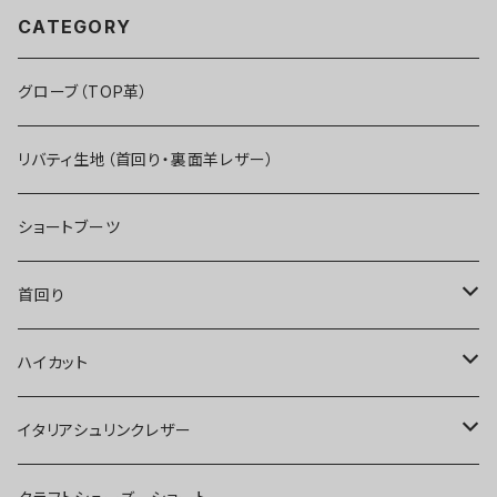
CATEGORY
グローブ（TOP革）
リバティ生地（首回り・裏面羊レザー）
ショートブーツ
首回り
ゴブラン織り（首回り・裏面羊レザー）
ハイカット
リバティー生地
イタリアシュリンクレザー
リバティ